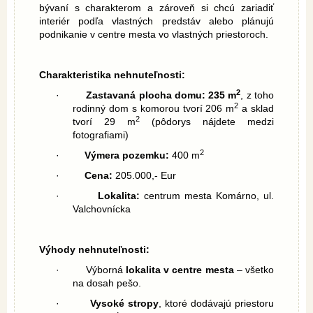
bývaní s charakterom a zároveň si chcú zariadiť
interiér podľa vlastných predstáv alebo plánujú
podnikanie v centre mesta vo vlastných priestoroch.
Charakteristika nehnuteľnosti:
2
·
Zastavaná plocha domu: 235 m
, z toho
2
rodinný dom s komorou tvorí 206 m
a sklad
2
tvorí 29 m
(pôdorys nájdete medzi
fotografiami)
2
·
Výmera pozemku:
400 m
·
Cena:
205.000,- Eur
·
Lokalita:
centrum mesta Komárno, ul.
Valchovnícka
Výhody nehnuteľnosti:
·
Výborná
lokalita v centre mesta
– všetko
na dosah pešo.
·
Vysoké stropy
, ktoré dodávajú priestoru