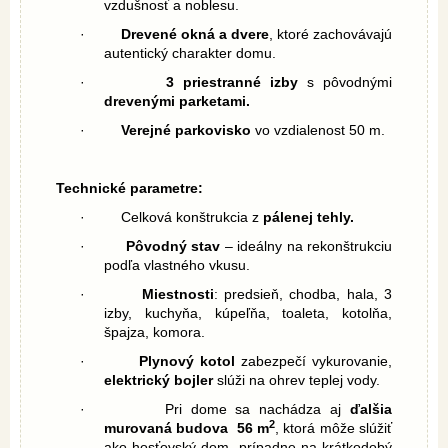
vzdušnosť a noblesu.
·
Drevené okná a dvere
, ktoré zachovávajú
autentický charakter domu.
·
3 priestranné izby
s pôvodnými
drevenými parketami.
·
Verejné parkovisko
vo vzdialenost 50 m.
Technické parametre:
·
Celková konštrukcia z
pálenej tehly.
·
Pôvodný stav
– ideálny na rekonštrukciu
podľa vlastného vkusu.
·
Miestnosti
:
predsieň, chodba, hala, 3
izby, kuchyňa, kúpeľňa, toaleta, kotolňa,
špajza, komora.
·
Plynový kotol
zabezpečí vykurovanie,
e
lektrický bojler
slúži na ohrev teplej vody.
·
Pri dome sa nachádza aj
ďalšia
2
murovaná budova 56 m
, ktorá môže slúžiť
ako hosťovský dom, prípadne na krátkodobý