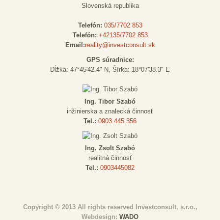
Slovenská republika
Telefón:
035/7702 853
Telefón:
+42135/7702 853
Email:
reality@investconsult.sk
GPS súradnice:
Dĺžka: 47°45'42.4" N, Šírka: 18°07'38.3" E
Ing. Tibor Szabó
inžinierska a znalecká činnosť
Tel.:
0903 445 356
Ing. Zsolt Szabó
realitná činnosť
Tel.:
0903445082
Copyright © 2013 All rights reserved Investconsult, s.r.o.,
Webdesign:
WADO