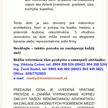
nájom ako Airbnb (miestnosti: predsieň, izba,
kuchyňa, kúpeľňa)
Tento dom je ako stvorený pre milovníkov
architektúry, ktorí si potrpia na kvalitu, históriu a
potenciál budúcej rekonštrukcie. S vhodnou
renováciou sa dom môže zmeniť na elegantné
bývanie alebo reprezentatívne sídlo firmy.
Neváhajte – takáto ponuka sa neobjavuje každý
deň!
Bližšie informácie Vám poskytne a zabezpečí obhliadku:
Ing. Viktória Csémi, tel: 0904 358 524 (00421 904 358 524)
Ing. Zsolt Szabó, tel: 0903 445 082 (00421 903 445 082),
Office: 035/7702853
e-mail:
reality@investconsult.sk
PREDAJNÁ CENA JE UVEDENÁ VRÁTANE
PROVÍZIE A ZAHŔŇA VYPRACOVANIE KÚPNEJ
ZMLUVY NAŠOU RENOMOVANOU ADVOKÁTKOU
NA ZÁKLADE DOHODNUTÝCH PODMIENOK MEDZI