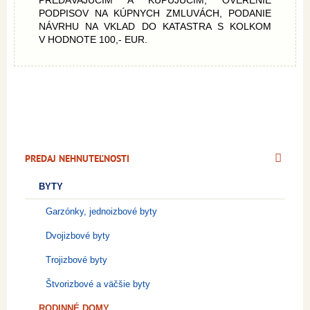
PREDÁVAJÚCIM A KUPUJÚCIM, OVERENIE
PODPISOV NA KÚPNYCH ZMLUVÁCH, PODANIE
NÁVRHU NA VKLAD DO KATASTRA S KOLKOM
V HODNOTE 100,- EUR.
PREDAJ NEHNUTEĽNOSTI
BYTY
Garzónky, jednoizbové byty
Dvojizbové byty
Trojizbové byty
Štvorizbové a väčšie byty
RODINNÉ DOMY