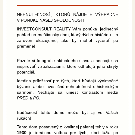
NEHNUTEĽNOSŤ, KTORÚ NÁJDETE VÝHRADNE
V PONUKE NAŠEJ SPOLOČNOSTI.
INVESTCONSULT REALITY Vám ponúka jedinečný
pohľad na meštiansky dom, ktorý dýcha históriou – a
zároveň ukazujeme,
ako by mohol vyzerať po
premene
!
Pozrite si fotografie aktuálneho stavu a nechajte sa
inšpirovať
vizualizáciami, ktoré odhaľujú jeho skrytý
potenciál
.
Ideálna príležitosť pre tých, ktorí hľadajú výnimočné
bývanie alebo investičnú nehnuteľnosť s historickým
šarmom. Nechajte sa uniesť kontrastom medzi
PRED
a
PO
.
Budúcnosť tohto domu môže byť aj vo Vašich
rukách!
Tento dom postavený z kvalitnej pálenej tehly v roku
1930
je ideálnou voľbou pre tých, ktorí túžia po