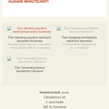
HĽADÁME NEHNUTEĽNOSTI
Člen Národnej asociácie realitných
Člen Európskej konfederácie
kancelárii Slovenska
realitných kancelárii
Member of the National Association
Confederation Europeenne
of Real Estate Offices of Slovakia
De l'Immobilier
Člen Slovenskej komory
stavebných inžinierov
Investconsult, s.r.o.
Záhradnícka 16
3. poschodie
945 01 Komárno