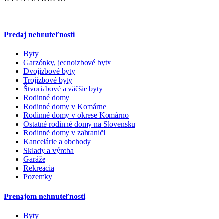
Predaj nehnuteľnosti
Byty
Garzónky, jednoizbové byty
Dvojizbové byty
Trojizbové byty
Štvorizbové a väčšie byty
Rodinné domy
Rodinné domy v Komárne
Rodinné domy v okrese Komárno
Ostatné rodinné domy na Slovensku
Rodinné domy v zahraničí
Kancelárie a obchody
Sklady a výroba
Garáže
Rekreácia
Pozemky
Prenájom nehnuteľnosti
Byty