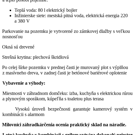
Teplá voda:
80 l elektrický bojler
Inžinierske siete:
mestská pitná voda, elektrická energia 220
a 380 V
Parkovanie na pozemku je vytvorené zo zámkovej dlažby s veľkou
nosnosťou
Okná sú drevené
Strešná krytina: plechová škridlová
Po celej šírke pozemku v prednej časti je murovaný plot s výplňou
z masívneho dreva, v zadnej časti je betónové bariérové oplotenie
Vybavenie a výhody:
Miestnosti v záhradnom domčeku: izba, kuchyňa s elektrickou rúrou
a plynovým sporákom, kúpeľňa s toaletou plus terasa
Vysokú úroveň bezpečnosti garantuje kamerový systém v
kombinácii s alarmom
Milovníci záhradkárčenia ocenia praktický sklad na náradie.
Letná kuchyňa v kombinácii s grilom vytvára dokonalý priestor