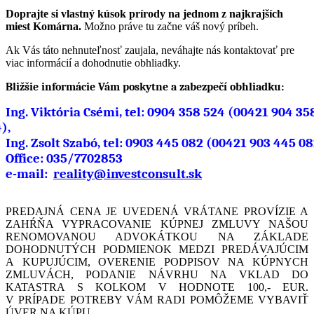
Doprajte si vlastný kúsok prírody na jednom z najkrajších
miest Komárna.
Možno práve tu začne váš nový príbeh.
Ak Vás táto nehnuteľnosť zaujala, neváhajte nás kontaktovať pre
viac informácií a dohodnutie obhliadky.
Bližšie informácie Vám poskytne a zabezpečí obhliadku:
Ing. Viktória Csémi, tel: 0904 358 524 (00421 904 35
),
Ing. Zsolt Szabó, tel: 0903 445 082 (00421 903 445 08
Office: 035/7702853
e-mail:
reality@investconsult.sk
PREDAJNÁ CENA JE UVEDENÁ VRÁTANE PROVÍZIE A
ZAHŔŇA VYPRACOVANIE KÚPNEJ ZMLUVY NAŠOU
RENOMOVANOU ADVOKÁTKOU NA ZÁKLADE
DOHODNUTÝCH PODMIENOK MEDZI PREDÁVAJÚCIM
A KUPUJÚCIM, OVERENIE PODPISOV NA KÚPNYCH
ZMLUVÁCH, PODANIE NÁVRHU NA VKLAD DO
KATASTRA S KOLKOM V HODNOTE 100,- EUR.
V PRÍPADE POTREBY VÁM RADI POMÔŽEME VYBAVIŤ
ÚVER NA KÚPU.