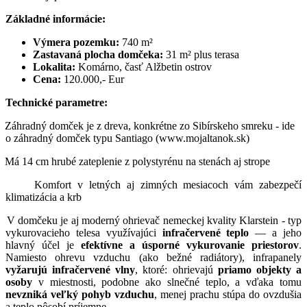
Základné informácie:
Výmera pozemku:
740 m²
Zastavaná plocha domčeka:
31 m² plus terasa
Lokalita:
Komárno, časť Alžbetin ostrov
Cena:
120.000,- Eur
Technické parametre:
Záhradný domček je z dreva, konkrétne zo Sibírskeho smreku - ide
o záhradný domček typu Santiago (www.mojaltanok.sk)
Má 14 cm hrubé zateplenie z polystyrénu na stenách aj strope
Komfort v letných aj zimných mesiacoch vám zabezpečí
klimatizácia a krb
V domčeku je aj moderný ohrievač nemeckej kvality Klarstein -
typ
vykurovacieho telesa využívajúci
infračervené teplo
— a jeho
hlavný účel je
efektívne a úsporné
vykurovanie priestorov
.
Namiesto ohrevu vzduchu (ako bežné radiátory), infrapanely
vyžarujú infračervené vlny
, ktoré: ohrievajú
priamo objekty a
osoby
v miestnosti, podobne ako slnečné teplo, a vďaka tomu
nevzniká veľký pohyb vzduchu
, menej prachu stúpa do ovzdušia
a teplo pôsobí príjemne.