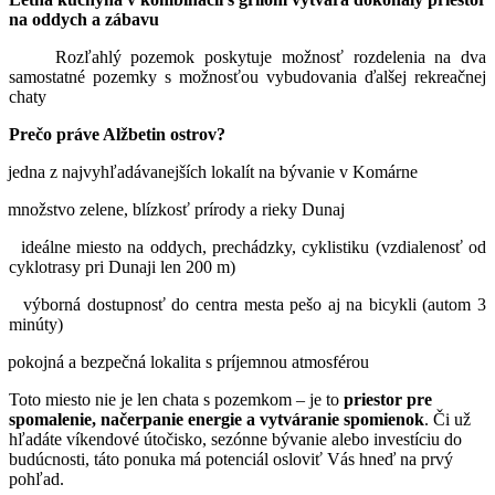
na oddych a zábavu
Rozľahlý pozemok poskytuje možnosť rozdelenia na dva
samostatné pozemky s možnosťou vybudovania ďalšej rekreačnej
chaty
Prečo práve Alžbetin ostrov?
jedna z najvyhľadávanejších lokalít na bývanie v Komárne
množstvo zelene, blízkosť prírody a rieky Dunaj
ideálne miesto na oddych, prechádzky, cyklistiku (vzdialenosť od
cyklotrasy pri Dunaji len 200 m)
výborná dostupnosť do centra mesta pešo aj na bicykli (autom 3
minúty)
pokojná a bezpečná lokalita s príjemnou atmosférou
Toto miesto nie je len chata s pozemkom – je to
priestor pre
spomalenie, načerpanie energie a vytváranie spomienok
. Či už
hľadáte víkendové útočisko, sezónne bývanie alebo investíciu do
budúcnosti, táto ponuka má potenciál osloviť Vás hneď na prvý
pohľad.