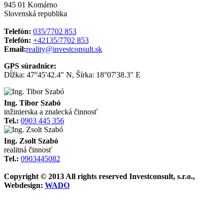
945 01 Komárno
Slovenská republika
Telefón:
035/7702 853
Telefón:
+42135/7702 853
Email:
reality@investconsult.sk
GPS súradnice:
Dĺžka: 47°45'42.4" N, Šírka: 18°07'38.3" E
Ing. Tibor Szabó
inžinierska a znalecká činnosť
Tel.:
0903 445 356
Ing. Zsolt Szabó
realitná činnosť
Tel.:
0903445082
Copyright © 2013 All rights reserved Investconsult, s.r.o.,
Webdesign:
WADO