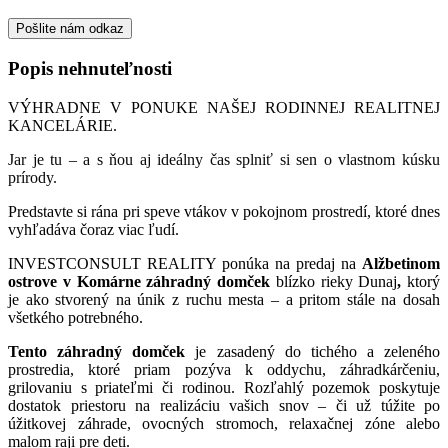
Pošlite nám odkaz
Popis nehnuteľnosti
VÝHRADNE V PONUKE NAŠEJ RODINNEJ REALITNEJ
KANCELÁRIE.
Jar je tu – a s ňou aj ideálny čas splniť si sen o vlastnom kúsku
prírody.
Predstavte si rána pri speve vtákov v pokojnom prostredí, ktoré dnes
vyhľadáva čoraz viac ľudí.
INVESTCONSULT REALITY ponúka na predaj na
Alžbetinom
ostrove v Komárne
záhradný domček
blízko rieky Dunaj
,
ktorý
je ako stvorený na únik z ruchu mesta – a pritom stále na dosah
všetkého potrebného.
Tento záhradný domček
je zasadený do tichého a zeleného
prostredia, ktoré priam pozýva k oddychu, záhradkárčeniu,
grilovaniu s priateľmi či rodinou. Rozľahlý pozemok poskytuje
dostatok priestoru na realizáciu vašich snov – či už túžite po
úžitkovej záhrade, ovocných stromoch, relaxačnej zóne alebo
malom raji pre deti.