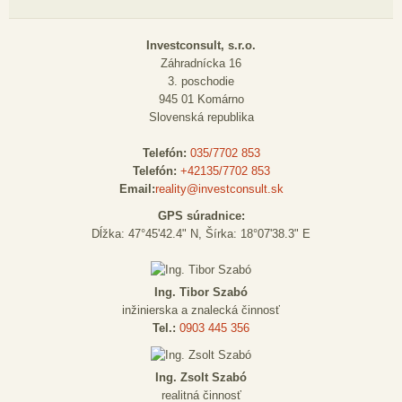
Investconsult, s.r.o.
Záhradnícka 16
3. poschodie
945 01 Komárno
Slovenská republika
Telefón:
035/7702 853
Telefón:
+42135/7702 853
Email:
reality@investconsult.sk
GPS súradnice:
Dĺžka: 47°45'42.4" N, Šírka: 18°07'38.3" E
Ing. Tibor Szabó
inžinierska a znalecká činnosť
Tel.:
0903 445 356
Ing. Zsolt Szabó
realitná činnosť